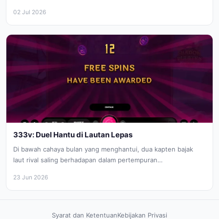
Kolombia yang penuh warna....
02 Jul 2026
333v: Duel Hantu di Lautan Lepas
Di bawah cahaya bulan yang menghantui, dua kapten bajak
laut rival saling berhadapan dalam pertempuran
memperebutkan harta karun terkutuk. Shadow...
23 Jun 2026
Syarat dan Ketentuan
Kebijakan Privasi