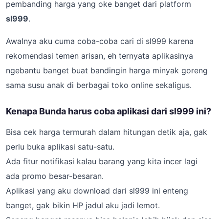
pembanding harga yang oke banget dari platform
sl999
.
Awalnya aku cuma coba-coba cari di sl999 karena
rekomendasi temen arisan, eh ternyata aplikasinya
ngebantu banget buat bandingin harga minyak goreng
sama susu anak di berbagai toko online sekaligus.
Kenapa Bunda harus coba aplikasi dari sl999 ini?
Bisa cek harga termurah dalam hitungan detik aja, gak
perlu buka aplikasi satu-satu.
Ada fitur notifikasi kalau barang yang kita incer lagi
ada promo besar-besaran.
Aplikasi yang aku download dari sl999 ini enteng
banget, gak bikin HP jadul aku jadi lemot.