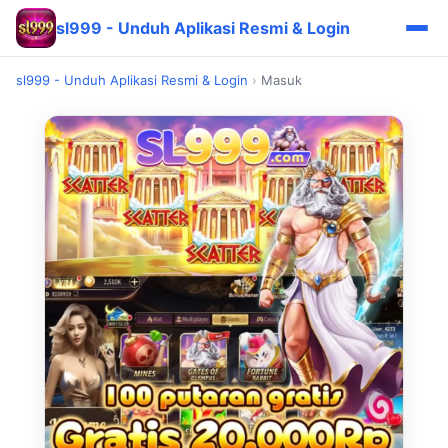
sl999 - Unduh Aplikasi Resmi & Login
sl999 - Unduh Aplikasi Resmi & Login
›
Masuk