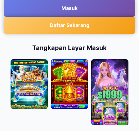
Masuk
Daftar Sekarang
Tangkapan Layar Masuk