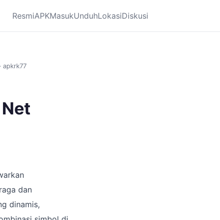
Resmi
APK
Masuk
Unduh
Lokasi
Diskusi
– apkrk77
 Net
arkan
raga dan
g dinamis,
ombinasi simbol di