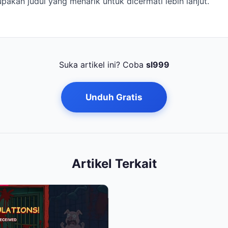
akan judul yang menarik untuk dicermati lebih lanjut.
Suka artikel ini? Coba
sl999
Unduh Gratis
Artikel Terkait