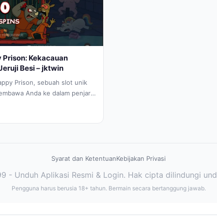
y Prison: Kekacauan
eruji Besi – jktwin
ppy Prison, sebuah slot unik
membawa Anda ke dalam penjara
a....
Syarat dan Ketentuan
Kebijakan Privasi
9 - Unduh Aplikasi Resmi & Login. Hak cipta dilindungi un
Pengguna harus berusia 18+ tahun. Bermain secara bertanggung jawab.