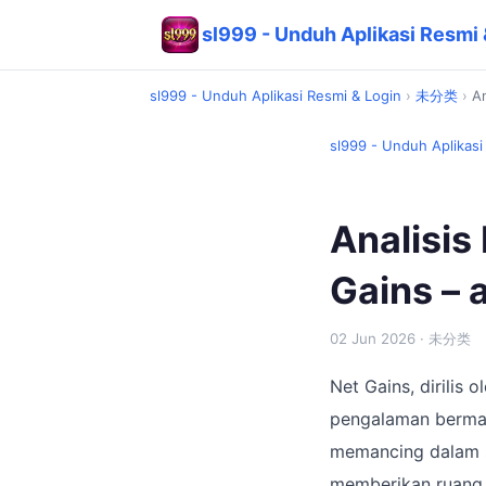
sl999 - Unduh Aplikasi Resmi 
sl999 - Unduh Aplikasi Resmi & Login
›
未分类
›
An
sl999 - Unduh Aplikasi
Analisis
Gains – 
02 Jun 2026
· 未分类
Net Gains, dirilis
pengalaman berma
memancing dalam s
memberikan ruang 