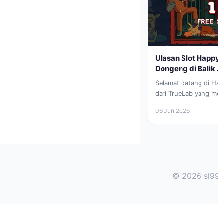
Ulasan Slot Happ
Dongeng di Balik J
Selamat datang di Ha
dari TrueLab yang 
paling absurd di duni
06 Jun 2026
© 2026 sl99