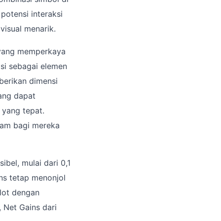
otensi interaksi
visual menarik.
g yang memperkaya
si sebagai elemen
berikan dimensi
ang dapat
 yang tepat.
lam bagi mereka
ibel, mulai dari 0,1
ns tetap menonjol
lot dengan
, Net Gains dari