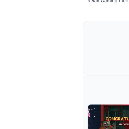
Relax Gaming merup